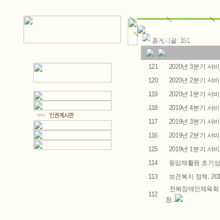
법인소개
재활원소개
동암자활자립장
총게시물: 151
121
2020년 3분기 
120
2020년 2분기 
119
2020년 1분기 
118
2019년 4분기 
117
2019년 3분기 
116
2019년 2분기 
115
2019년 1분기 서
114
동암재활원 초기상
113
보건복지 정책, 20
전북장애인체육회 
112
청..