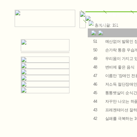
법인소개
재활원소개
동암자활자립장
총게시물: 151
51
예산없어 발묶인 
50
손가락 통증 우습게 
49
우리몸이 가지고 있
48
변비에 좋은 음식
47
이름만 ‘장애인 전
46
저소득 절단장애인
45
통통뱃살이 순식간
44
자꾸만 나오는 하품,
43
프레젠테이션 잘하
42
실패를 극복하는 1