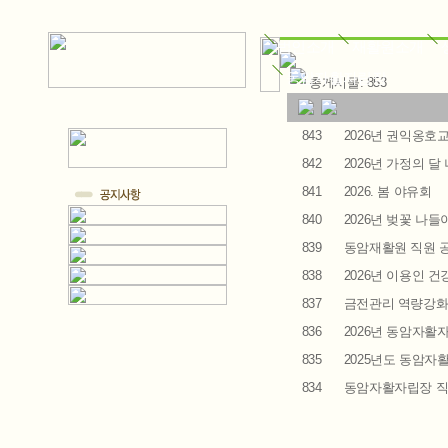
법인소개
재활원소개
동암자활자립장
총게시물: 853
843
2026년 권익옹호교
842
2026년 가정의 달
841
2026. 봄 야유회
840
2026년 벚꽃 나들
839
동암재활원 직원 공
838
2026년 이용인 
837
금전관리 역량강화
836
2026년 동암자활
835
2025년도 동암자
834
동암자활자립장 직